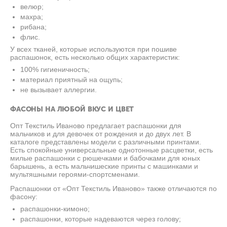
велюр;
махра;
рибана;
флис.
У всех тканей, которые используются при пошиве
распашонок, есть несколько общих характеристик:
100% гигиеничность;
материал приятный на ощупь;
не вызывает аллергии.
ФАСОНЫ НА ЛЮБОЙ ВКУС И ЦВЕТ
Опт Текстиль Иваново предлагает распашонки для
мальчиков и для девочек от рождения и до двух лет. В
каталоге представлены модели с различными принтами.
Есть спокойные универсальные однотонные расцветки, есть
милые распашонки с рюшечками и бабочками для юных
барышень, а есть мальчишеские принты с машинками и
мультяшными героями-спортсменами.
Распашонки от «Опт Текстиль Иваново» также отличаются по
фасону:
распашонки-кимоно;
распашонки, которые надеваются через голову;