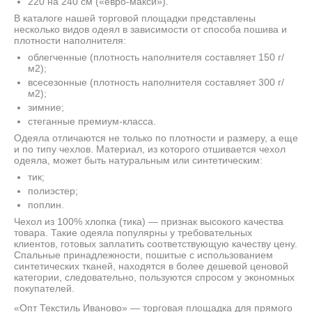
220 на 240 см («евро-макси»).
В каталоге нашей торговой площадки представлены
несколько видов одеял в зависимости от способа пошива и
плотности наполнителя:
облегченные (плотность наполнителя составляет 150 г/
м2);
всесезонные (плотность наполнителя составляет 300 г/
м2);
зимние;
стеганные премиум-класса.
Одеяла отличаются не только по плотности и размеру, а еще
и по типу чехлов. Материал, из которого отшивается чехол
одеяла, может быть натуральным или синтетическим:
тик;
полиэстер;
поплин.
Чехол из 100% хлопка (тика) — признак высокого качества
товара. Такие одеяла популярны у требовательных
клиентов, готовых заплатить соответствующую качеству цену.
Спальные принадлежности, пошитые с использованием
синтетических тканей, находятся в более дешевой ценовой
категории, следовательно, пользуются спросом у экономных
покупателей.
«
Опт Текстиль Иваново
» — торговая площадка для прямого