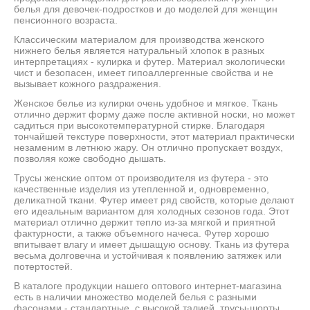
белья для девочек-подростков и до моделей для женщин
пенсионного возраста.
Классическим материалом для производства женского
нижнего белья является натуральный хлопок в разных
интерпретациях - кулирка и футер. Материал экологически
чист и безопасен, имеет гипоаллергенные свойства и не
вызывает кожного раздражения.
Женское белье из кулирки очень удобное и мягкое. Ткань
отлично держит форму даже после активной носки, но может
садиться при высокотемпературной стирке. Благодаря
тончайшей текстуре поверхности, этот материал практически
незаменим в летнюю жару. Он отлично пропускает воздух,
позволяя коже свободно дышать.
Трусы женские оптом от производителя из футера - это
качественные изделия из утепленной и, одновременно,
деликатной ткани. Футер имеет ряд свойств, которые делают
его идеальным вариантом для холодных сезонов года. Этот
материал отлично держит тепло из-за мягкой и приятной
фактурности, а также объемного начеса. Футер хорошо
впитывает влагу и имеет дышащую основу. Ткань из футера
весьма долговечна и устойчивая к появлению затяжек или
потертостей.
В каталоге продукции нашего оптового интернет-магазина
есть в наличии множество моделей белья с разными
фасонами - стандартные, с высокой талией, трусы-шорты,