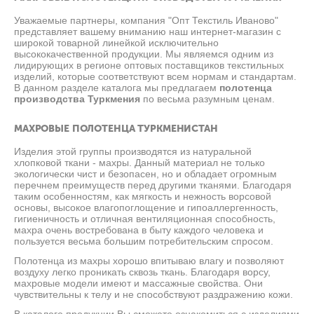
Уважаемые партнеры, компания "Опт Текстиль Иваново"
представляет вашему вниманию наш интернет-магазин с
широкой товарной линейкой исключительно
высококачественной продукции. Мы являемся одним из
лидирующих в регионе оптовых поставщиков текстильных
изделий, которые соответствуют всем нормам и стандартам.
В данном разделе каталога мы предлагаем
полотенца
производства Туркмения
по весьма разумным ценам.
МАХРОВЫЕ ПОЛОТЕНЦА ТУРКМЕНИСТАН
Изделия этой группы производятся из натуральной
хлопковой ткани - махры. Данный материал не только
экологически чист и безопасен, но и обладает огромным
перечнем преимуществ перед другими тканями. Благодаря
таким особенностям, как мягкость и нежность ворсовой
основы, высокое влагопоглощение и гипоаллергенность,
гигиеничность и отличная вентиляционная способность,
махра очень востребована в быту каждого человека и
пользуется весьма большим потребительским спросом.
Полотенца из махры хорошо впитываю влагу и позволяют
воздуху легко проникать сквозь ткань. Благодаря ворсу,
махровые модели имеют и массажные свойства. Они
чувствительны к телу и не способствуют раздражению кожи.