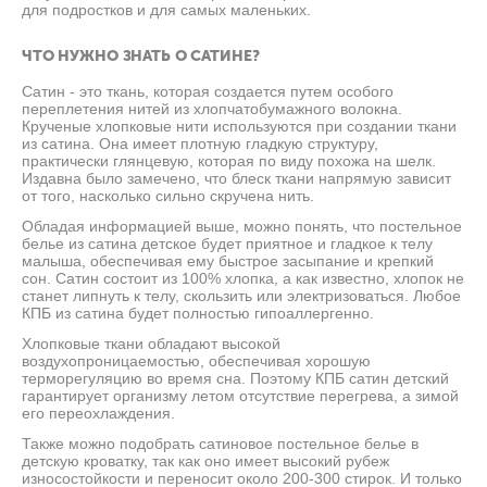
для подростков и для самых маленьких.
ЧТО НУЖНО ЗНАТЬ О САТИНЕ?
Сатин - это ткань, которая создается путем особого
переплетения нитей из хлопчатобумажного волокна.
Крученые хлопковые нити используются при создании ткани
из сатина. Она имеет плотную гладкую структуру,
практически глянцевую, которая по виду похожа на шелк.
Издавна было замечено, что блеск ткани напрямую зависит
от того, насколько сильно скручена нить.
Обладая информацией выше, можно понять, что постельное
белье из сатина детское будет приятное и гладкое к телу
малыша, обеспечивая ему быстрое засыпание и крепкий
сон. Сатин состоит из 100% хлопка, а как известно, хлопок не
станет липнуть к телу, скользить или электризоваться. Любое
КПБ из сатина будет полностью гипоаллергенно.
Хлопковые ткани обладают высокой
воздухопроницаемостью, обеспечивая хорошую
терморегуляцию во время сна. Поэтому КПБ сатин детский
гарантирует организму летом отсутствие перегрева, а зимой
его переохлаждения.
Также можно подобрать сатиновое постельное белье в
детскую кроватку, так как оно имеет высокий рубеж
износостойкости и переносит около 200-300 стирок. И только