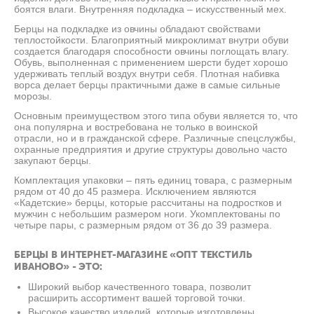
боятся влаги. Внутренняя подкладка – искусственный мех.
Берцы на подкладке из овчины обладают свойствами
теплостойкости. Благоприятный микроклимат внутри обуви
создается благодаря способности овчины поглощать влагу.
Обувь, выполненная с применением шерсти будет хорошо
удерживать теплый воздух внутри себя. Плотная набивка
ворса делает берцы практичными даже в самые сильные
морозы.
Основным преимуществом этого типа обуви является то, что
она популярна и востребована не только в воинской
отрасли, но и в гражданской сфере. Различные спецслужбы,
охранные предприятия и другие структуры довольно часто
закупают берцы.
Комплектация упаковки – пять единиц товара, с размерным
рядом от 40 до 45 размера. Исключением являются
«Кадетские» берцы, которые рассчитаны на подростков и
мужчин с небольшим размером ноги. Укомплектованы по
четыре пары, с размерным рядом от 36 до 39 размера.
БЕРЦЫ В ИНТЕРНЕТ-МАГАЗИНЕ «ОПТ ТЕКСТИЛЬ
ИВАНОВО» - ЭТО:
Широкий выбор качественного товара, позволит
расширить ассортимент вашей торговой точки.
Высокое качество изделий, которые изготовлены,