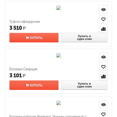
Туфли офицерские
3 510
Р
Купить в
КУПИТЬ
один клик
Ботинки Сварщик
3 101
Р
Купить в
КУПИТЬ
один клик
Ботинки рабочие Форвард Эконом утепленные с