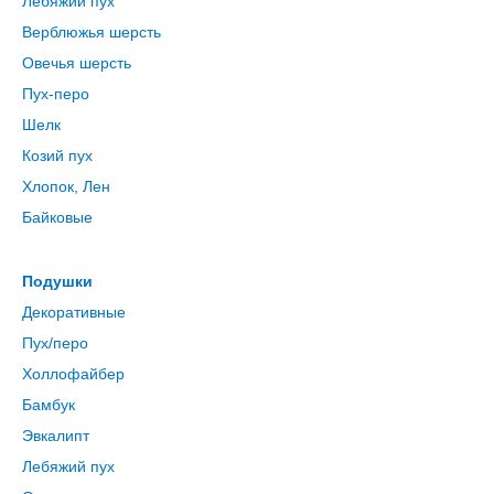
Лебяжий пух
Верблюжья шерсть
Овечья шерсть
Пух-перо
Шелк
Козий пух
Хлопок, Лен
Байковые
Подушки
Декоративные
Пух/перо
Холлофайбер
Бамбук
Эвкалипт
Лебяжий пух