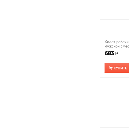
Халат рабочи
мужской сме
683
Р
КУПИТЬ