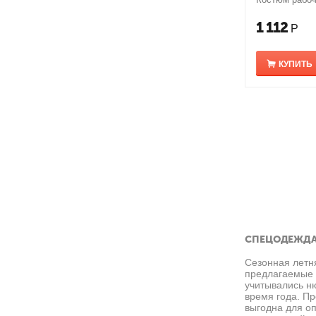
1 112
Р
КУПИТЬ
СПЕЦОДЕЖДА
Сезонная летн
предлагаемые к
учитывались н
время года. П
выгодна для оп