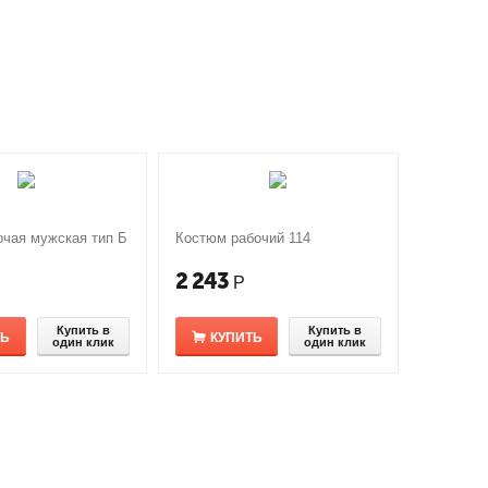
очая мужская тип Б
Костюм рабочий 114
2 243
Р
Купить в
Купить в
ТЬ
КУПИТЬ
один клик
один клик