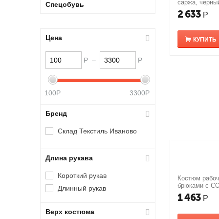
саржа, черны
Спецобувь
2 633
Р
Цена
КУПИТЬ
Р
–
Р
100
Р
3300
Р
Бренд
Склад Текстиль Иваново
Длина рукава
Короткий рукав
Костюм рабо
брюками с С
Длинный рукав
1 463
Р
Верх костюма