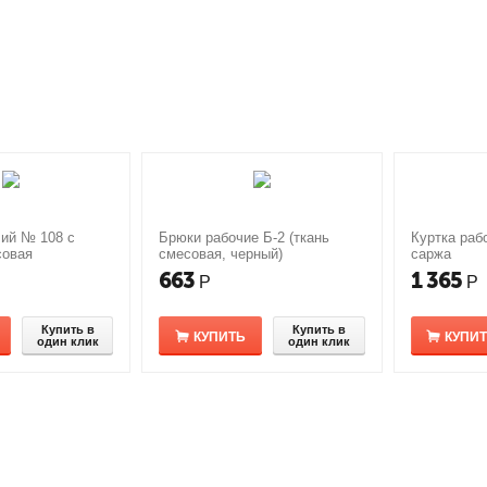
ий № 108 с
Брюки рабочие Б-2 (ткань
Куртка раб
совая
смесовая, черный)
саржа
663
1 365
Р
Р
Купить в
Купить в
КУПИТЬ
КУПИ
один клик
один клик