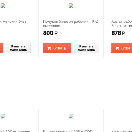
й женский бязь
Полукомбинезон рабочий ПК-2
Халат рабо
смесовая
беретом ти
800
878
Р
Р
Купить в
Купить в
КУПИТЬ
КУПИ
один клик
один клик
ий 103 смесовая
Костюм рабочий 105 с СОП
Кепка летн