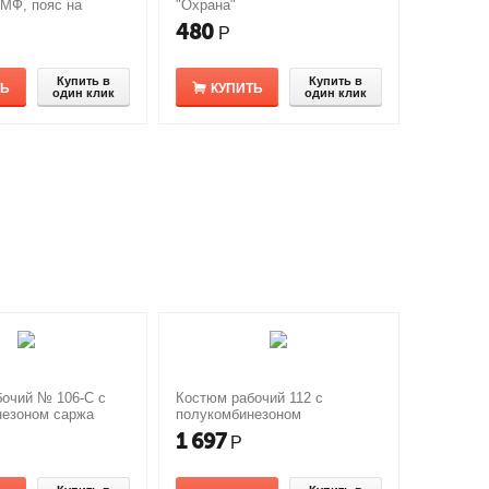
МФ, пояс на
"Охрана"
480
Р
Купить в
Купить в
ТЬ
КУПИТЬ
один клик
один клик
очий № 106-С с
Костюм рабочий 112 с
незоном саржа
полукомбинезоном
1 697
Р