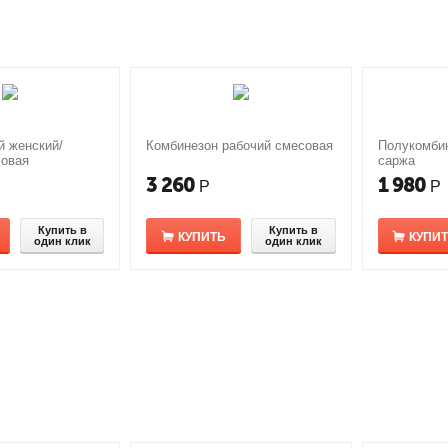
й женский/
Комбинезон рабочий смесовая
Полукомбин
совая
саржа
3 260
1 980
Р
Р
Купить в
Купить в
КУПИТЬ
КУПИ
один клик
один клик