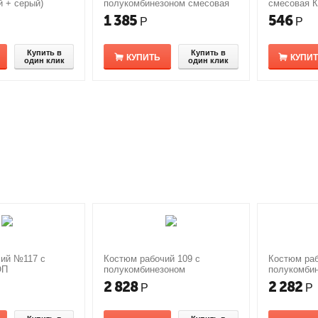
й + серый)
полукомбинезоном смесовая
смесовая К
резинке)
1 385
546
Р
Р
Купить в
Купить в
КУПИТЬ
КУПИ
один клик
один клик
чий №117 с
Костюм рабочий 109 с
Костюм раб
ОП
полукомбинезоном
полукомби
2 828
2 282
Р
Р