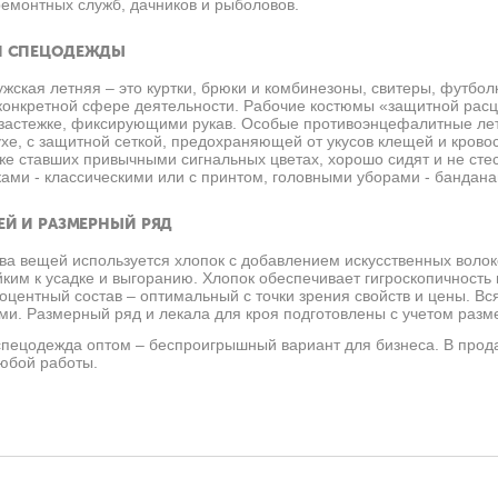
ремонтных служб, дачников и рыболовов.
Й СПЕЦОДЕЖДЫ
ская летняя – это куртки, брюки и комбинезоны, свитеры, футбол
конкретной сфере деятельности. Рабочие костюмы «защитной рас
застежке, фиксирующими рукав. Особые противоэнцефалитные лет
ухе, с защитной сеткой, предохраняющей от укусов клещей и кро
же ставших привычными сигнальных цветах, хорошо сидят и не ст
ами - классическими или с принтом, головными уборами - бандана
ЕЙ И РАЗМЕРНЫЙ РЯД
ва вещей используется хлопок с добавлением искусственных волок
ким к усадке и выгоранию. Хлопок обеспечивает гигроскопичность
роцентный состав – оптимальный с точки зрения свойств и цены. 
ми. Размерный ряд и лекала для кроя подготовлены с учетом разм
спецодежда оптом
– беспроигрышный вариант для бизнеса. В прод
юбой работы.