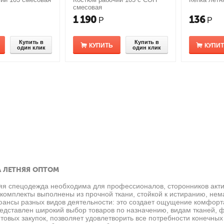
смесовая
1 190
136
Р
Р
Купить в
Купить в
КУПИТЬ
КУПИ
один клик
один клик
 ЛЕТНЯЯ ОПТОМ
яя спецодежда необходима для профессионалов, сторонников акти
омплекты выполнены из прочной ткани, стойкой к истиранию, нема
юансы разных видов деятельности: это создает ощущение комфорт
редставлен широкий выбор товаров по назначению, видам тканей, 
товых закупок, позволяет удовлетворить все потребности конечных