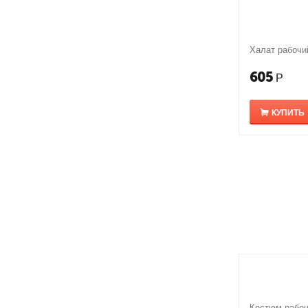
Халат рабочи
605
Р
КУПИТЬ
Костюм рабоч