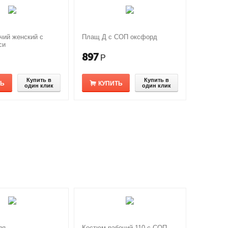
чий женский с
Плащ Д с СОП оксфорд
си
897
Р
Купить в
Купить в
ТЬ
КУПИТЬ
один клик
один клик
яя
Костюм рабочий 110 с СОП