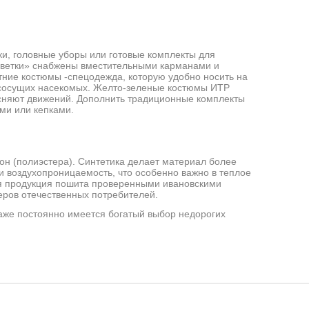
ки, головные уборы или готовые комплекты для
цветки» снабжены вместительными карманами и
ние костюмы -спецодежда, которую удобно носить на
вососущих насекомых. Желто-зеленые костюмы ИТР
есняют движений. Дополнить традиционные комплекты
ми или кепками.
он (полиэстера). Синтетика делает материал более
 и воздухопроницаемость, что особенно важно в теплое
Вся продукция пошита проверенными ивановскими
еров отечественных потребителей.
аже постоянно имеется богатый выбор недорогих