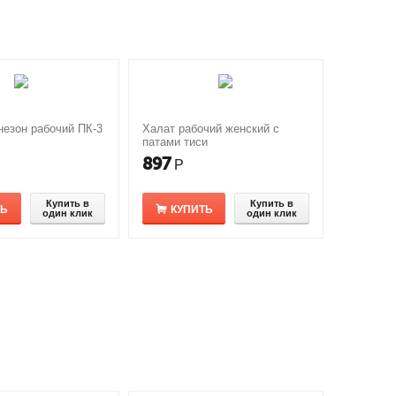
езон рабочий ПК-3
Халат рабочий женский с
патами тиси
897
Р
Купить в
Купить в
ТЬ
КУПИТЬ
один клик
один клик