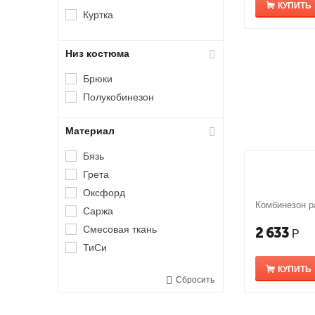
КУПИТЬ
Куртка
Низ костюма
Брюки
Полукобинезон
Материал
Бязь
Грета
Оксфорд
Комбинезон р
Саржа
Смесовая ткань
2 633
Р
ТиСи
КУПИТЬ
Сбросить