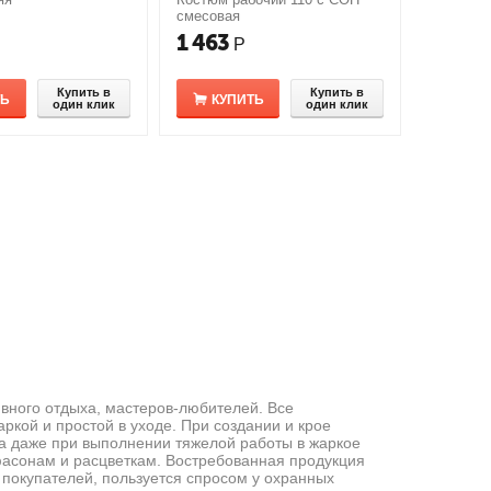
смесовая
1 463
Р
Купить в
Купить в
ТЬ
КУПИТЬ
один клик
один клик
вного отдыха, мастеров-любителей. Все
ркой и простой в уходе. При создании и крое
а даже при выполнении тяжелой работы в жаркое
фасонам и расцветкам. Востребованная продукция
 покупателей, пользуется спросом у охранных