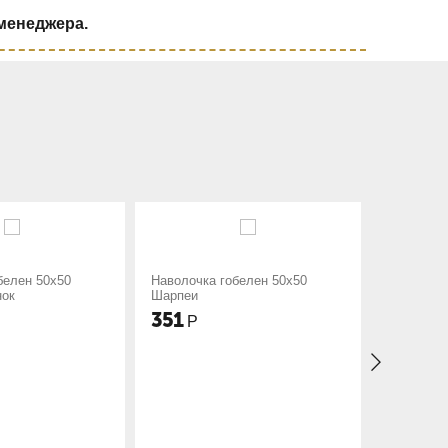
 менеджера.
лочка гобелен 50х50
Наволочка гобелен 50х50
пеи
Цветочный аромат
1
351
Р
Р