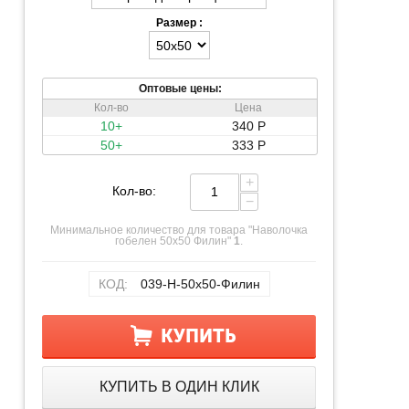
Размер :
Оптовые цены:
Кол-во
Цена
10+
340
Р
50+
333
Р
+
Кол-во:
−
Минимальное количество для товара "Наволочка
гобелен 50х50 Филин"
1
.
КОД:
039-Н-50х50-Филин
КУПИТЬ
КУПИТЬ В ОДИН КЛИК