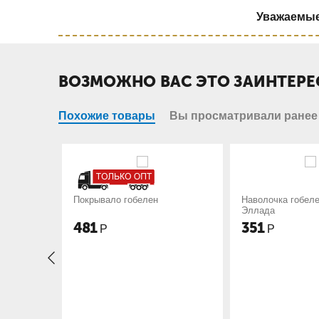
Уважаемые 
ВОЗМОЖНО ВАС ЭТО ЗАИНТЕРЕ
Похожие товары
Вы просматривали ранее
гобелен
Наволочка гобелен 50х50
Наволоч
Эллада
Щенок
351
351
Р
Р