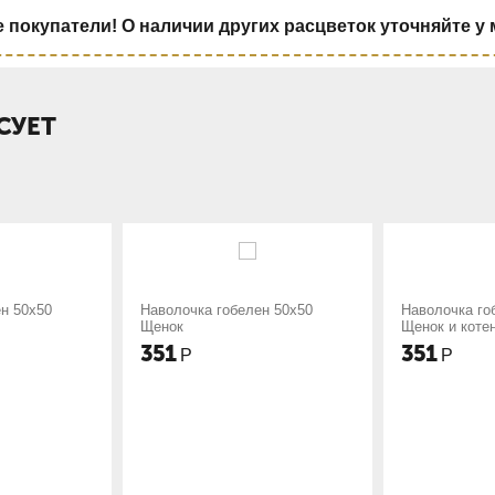
покупатели! О наличии других расцветок уточняйте у
СУЕТ
ка гобелен 50х50
Наволочка гобелен 50х50
Наво
Щенок и котенок
Шар
351
35
Р