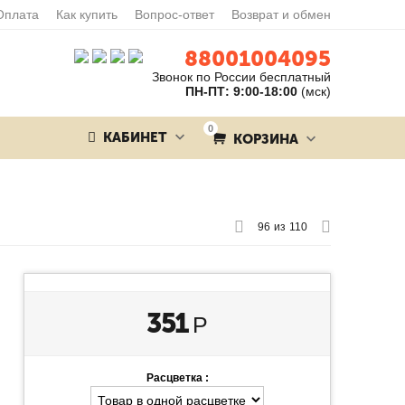
Оплата
Как купить
Вопрос-ответ
Возврат и обмен
88001004095
Звонок по России бесплатный
ПН-ПТ: 9:00-18:00
(мск)
0
КАБИНЕТ
КОРЗИНА
96
из
110
351
Р
Расцветка :