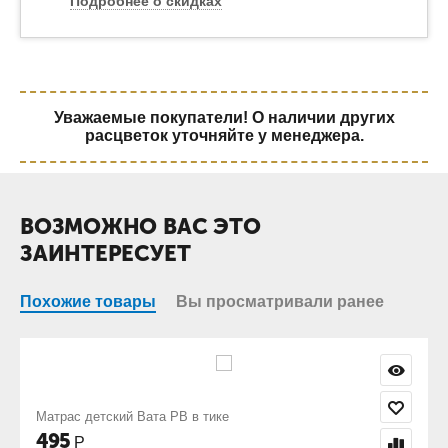
Подробнее о скидках
Уважаемые покупатели! О наличии других
расцветок уточняйте у менеджера.
ВОЗМОЖНО ВАС ЭТО
ЗАИНТЕРЕСУЕТ
Похожие товары
Вы просматривали ранее
 в тике
Детский матрас овальный МД
3 182
Р