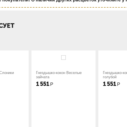
СУЕТ
кокон Веселые
Гнездышко-кокон Баю бай
Гнезды
голубой
1 551
1 551
Р