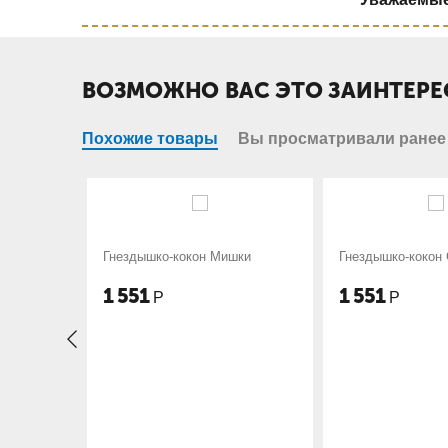
ВОЗМОЖНО ВАС ЭТО ЗАИНТЕРЕ
Похожие товары
Вы просматривали ранее
он Мишки
Гнездышко-кокон Слоники
Гнездышко-
зайчата
1 551
1 551
Р
Р