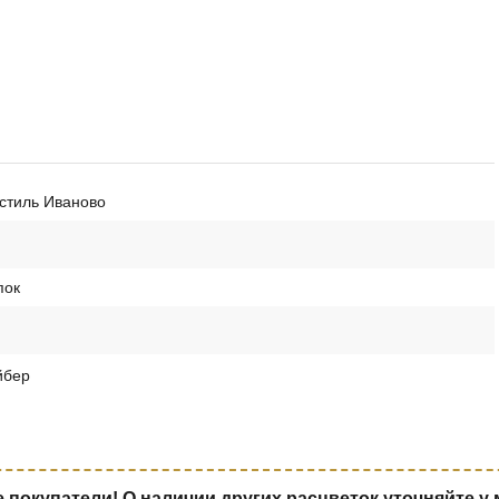
стиль Иваново
пок
йбер
покупатели! О наличии других расцветок уточняйте у