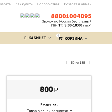
Оплата
Как купить
Вопрос-ответ
Возврат и обмен
88001004095
Звонок по России бесплатный
ПН-ПТ: 9:00-18:00
(мск)
0
КАБИНЕТ
КОРЗИНА
50
из
135
800
Р
Расцветка :