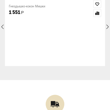
Гнездышко-кокон Слоники
1 551
Р