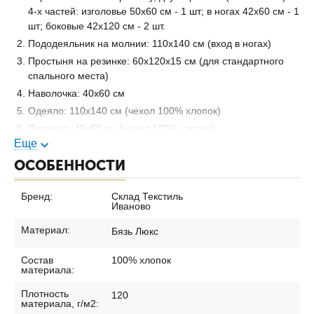
4-х частей: изголовье 50х60 см - 1 шт; в ногах 42х60 см - 1
шт; боковые 42х120 см - 2 шт.
Пододеяльник на молнии: 110х140 см (вход в ногах)
Простыня на резинке: 60х120х15 см (для стандартного
спального места)
Наволочка: 40х60 см
Одеяло: 110х140 см (чехол 100% хлопок)
Подушка: 40х60 см (чехол 100% хлопок)
Еще
Изделие упаковано в прозрачную сумку пвх с белым
ОСОБЕННОСТИ
кедером. Ручки сумки из стропы белого цвета.
Бренд:
Склад Текстиль
Иваново
Материал:
Бязь Люкс
Состав
100% хлопок
материала:
Плотность
120
материала, г/м2: