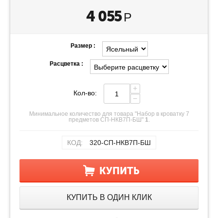
4 055
Р
Размер :
Расцветка :
+
Кол-во:
−
Минимальное количество для товара "Набор в кроватку 7
предметов СП-НКВ7П-БШ"
1
.
КОД:
320-СП-НКВ7П-БШ
КУПИТЬ
КУПИТЬ В ОДИН КЛИК