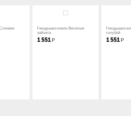
о-кокон Веселые
Гнездышко-кокон Баю бай
Гнезд
голубой
1 551
1 55
Р