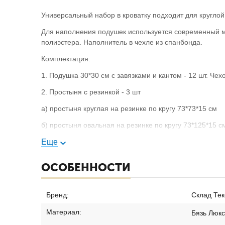
Универсальный набор в кроватку подходит для круглой
Для наполнения подушек используется современный м
полиэстера. Наполнитель в чехле из спанбонда.
Комплектация:
1. Подушка 30*30 см с завязками и кантом - 12 шт. Чех
2. Простыня с резинкой - 3 шт
а) простыня круглая на резинке по кругу 73*73*15 см
б) простыня овальная на резинке по кругу 73*125*15 с
в) простыня на резинке в углах 60*120*15 см
Еще
3. Наволочка 40*60 - 1 шт
ОСОБЕННОСТИ
4. Пододеяльник 110*140 см - 1 шт
5. Подушка с кантом 30*30 см - 1 шт
-
подарок
Бренд:
Склад Тек
6. Подушка анатомическая - 1 шт
-
подарок
Материал:
Бязь Люкс
7. Одеяло-плед с кантом 75*75 см - 1 шт
-
подарок