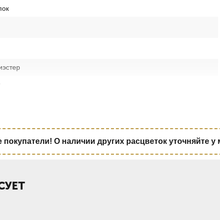
пок
дером. Ручки сумки из стропы белого цвета.
иэстер
а
покупатели! О наличии других расцветок уточняйте у
СУЕТ