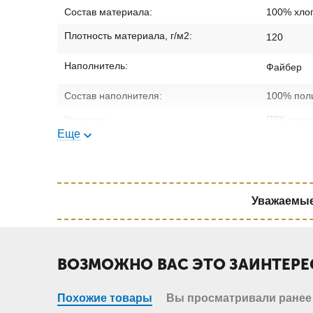
Состав материала:
100% хло
Изделие упаковано в прозрачную сумку пвх с белым ке
Плотность материала, г/м2:
120
Наполнитель:
Файбер
Состав наполнителя:
100% пол
Упаковка:
ПВХ-сумк
Еще
Уважаемые 
ВОЗМОЖНО ВАС ЭТО ЗАИНТЕРЕ
Похожие товары
Вы просматривали ранее