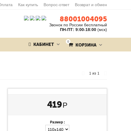
Оплата
Как купить
Вопрос-ответ
Возврат и обмен
88001004095
Звонок по России бесплатный
ПН-ПТ: 9:00-18:00
(мск)
0
КАБИНЕТ
КОРЗИНА
1
из
1
419
Р
Размер :