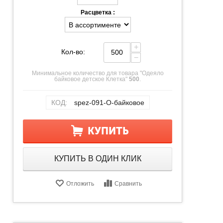
Расцветка :
+
Кол-во:
−
Минимальное количество для товара "Одеяло
байковое детское Клетка"
500
.
КОД:
spez-091-О-байковое
КУПИТЬ
КУПИТЬ В ОДИН КЛИК
Отложить
Сравнить