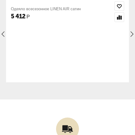
IR сатин
Одеяло всесезонное COTTON AIR с
5 343
Р