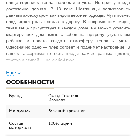
олицетворением тепла, нежности и уюта. История у пледа
достаточно давняя. В 18 веке Шотландцы пользовались
данным аксессуаром как видом верхней одежды. Чуть позже,
плед играл роль одеяла в дорогу. В современном мире,
такая вещь присутствует в каждом доме, им можно украсить
квартиру или дом, взять с собой на природу, укутать им
ребенка и просто создать атмосферу тепла и уюта.
Однозначно одно — плед согреет и поднимет настроение. В
нашем ассортименте есть пледы самых разных цветов,
текстур и стилей — на любой вкус.
Преимущества:
Еще
ОСОБЕННОСТИ
Состав 100% акрил - Не вызывает аллергии
Широкий размерный ряд - Вариативность выбора
Бренд:
Склад Текстиль
Трендовые цвета - Создание модного интерьера
Иваново
Невысокая стоимость - Доступная покупка
Материал:
Вязаный трикотаж
Состав
100% акрил
материала: