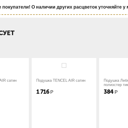
покупатели! О наличии других расцветок уточняйте у
СУЕТ
IR сатин
Подушка TENCEL AIR сатин
Подушка Леб
полиэстер ти
1 716
384
Р
Р