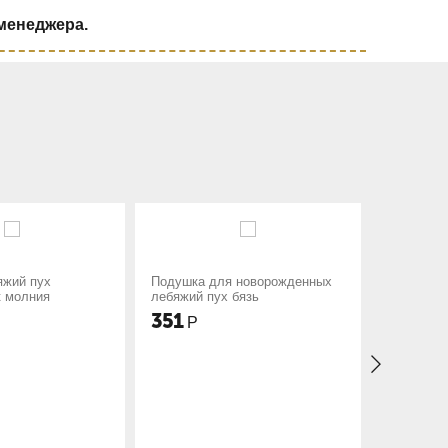
 менеджера.
яжий пух
Подушка для новорожденных
Подушка 
к молния
лебяжий пух бязь
лебяжий 
351
390
Р
Р