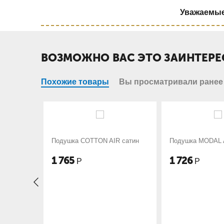
Уважаемые 
ВОЗМОЖНО ВАС ЭТО ЗАИНТЕРЕ
Похожие товары
Вы просматривали ранее
тин
Подушка COTTON AIR сатин
Подушка MODAL A
1 765
1 726
Р
Р