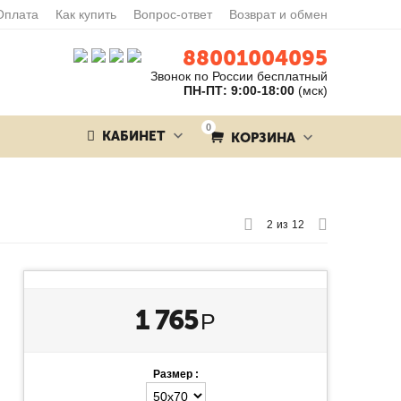
Оплата
Как купить
Вопрос-ответ
Возврат и обмен
88001004095
Звонок по России бесплатный
ПН-ПТ: 9:00-18:00
(мск)
0
КАБИНЕТ
КОРЗИНА
2
из
12
1 765
Р
Размер :