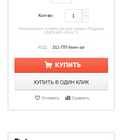
+
Кол-во:
−
Минимальное количество для товара "Подушка
LINEN AIR сатин"
1
.
КОД:
311-ПП-linen-air
КУПИТЬ
КУПИТЬ В ОДИН КЛИК
Отложить
Сравнить