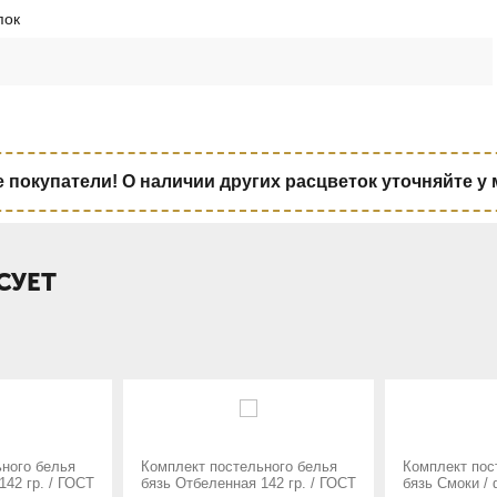
пок
покупатели! О наличии других расцветок уточняйте у
СУЕТ
постельного белья
Комплект постельного белья
Компле
енная 142 гр. / ГОСТ
бязь Смоки / фабрика
бязь Л