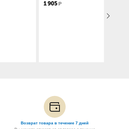
лова
Самойлова
Са
5
1 650
1
Р
Р
Возврат товара в течение 7 дней