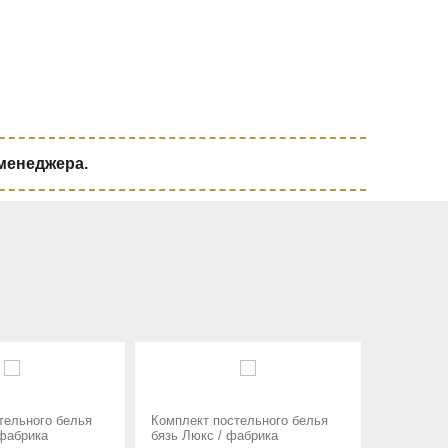
 менеджера.
кт постельного белья
Комплект постельного белья
Ко
юкс / фабрика
бязь Тунис 1.5 сп. / фабрика
бя