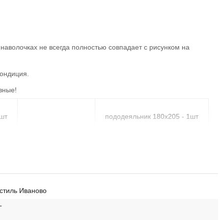
аволочках не всегда полностью совпадает с рисунком на
кондиция.
вные!
1шт
пододеяльник 180х205 - 1шт
КПБ 2-спальный
простыня 180х210 - 1шт
наволочка 70х70 - 2шт
стиль Иваново
Т