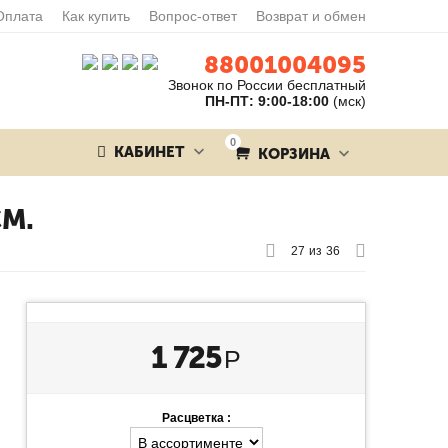
Оплата
Как купить
Вопрос-ответ
Возврат и обмен
88001004095
Звонок по России бесплатный
ПН-ПТ: 9:00-18:00
(мск)
0
КАБИНЕТ
КОРЗИНА
СМ.
27
из
36
1 725
Р
Расцветка :