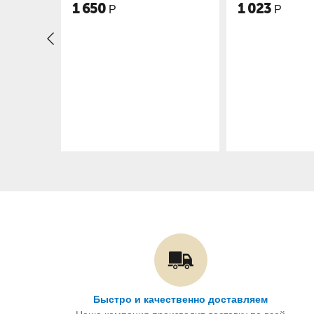
оптом
1 023
1 355
Р
Р
Быстро и качественно доставляем