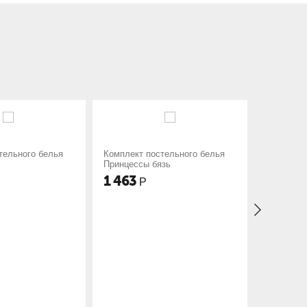
мплект постельного белья
Комплект постельного белья
инцессы бязь
Пони бязь
 463
1 125
Р
Р