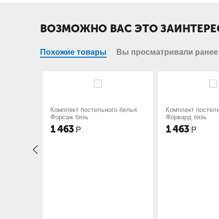
ВОЗМОЖНО ВАС ЭТО ЗАИНТЕРЕ
Похожие товары
Вы просматривали ранее
постельного белья
Комплект постельного белья
Компл
язь
Форвард бязь
Триум
1 463
1 46
Р