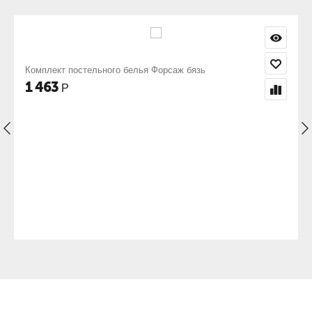
аж бязь
Комплект постельного белья Форвард бя
1 463
Р