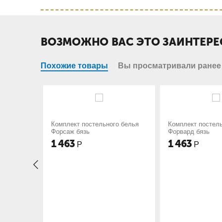
ВОЗМОЖНО ВАС ЭТО ЗАИНТЕРЕ
Похожие товары
Вы просматривали ранее
льного белья
Комплект постельного белья
Комплект п
Форвард бязь
Триумф-3 б
1 463
1 463
Р
Р