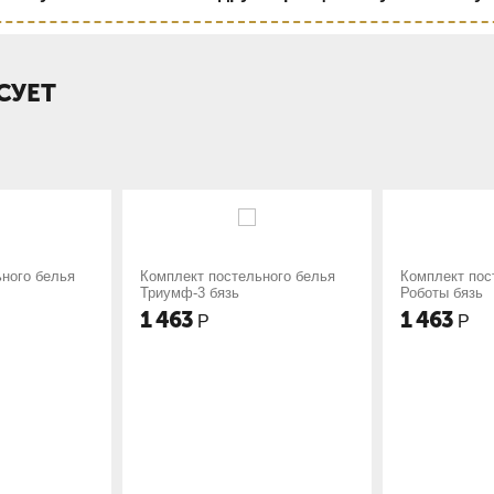
СУЕТ
остельного белья
Комплект постельного белья
Компле
язь
Роботы бязь
Принце
1 463
1 46
Р