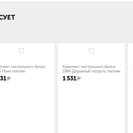
СУЕТ
ного белья
Комплект постельного белья
Комплект пос
1884 Дорожный патруль поплин
1789 Девочки
1 531
1 531
Р
Р