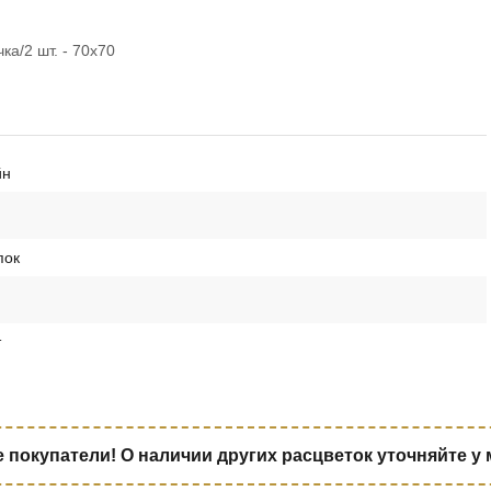
а/2 шт. - 70х70
йн
пок
т
покупатели! О наличии других расцветок уточняйте у