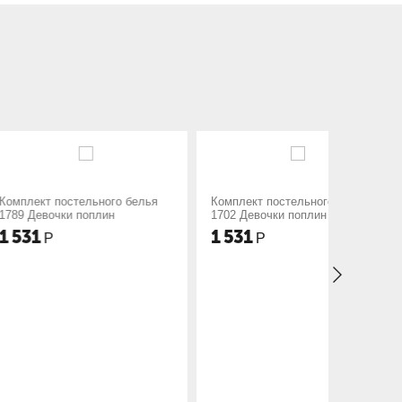
тельного белья
Комплект постельного белья
Комплект
 поплин
1702 Девочки поплин
1693 Фут
1 531
1 531
Р
Р