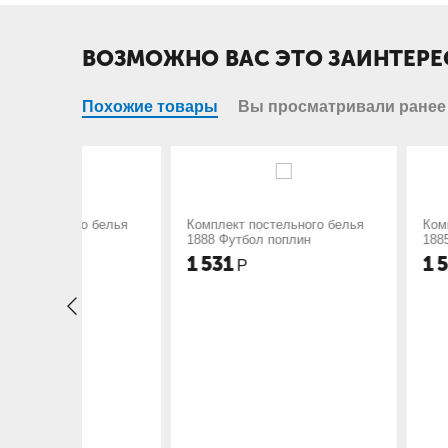
ВОЗМОЖНО ВАС ЭТО ЗАИНТЕРЕ
Похожие товары
Вы просматривали ранее
о белья
Комплект постельного белья
Комплект постель
1888 Футбол поплин
1885 Пони поплин
1 531
1 531
Р
Р