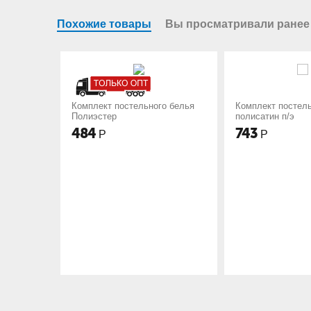
Похожие товары
Вы просматривали ранее
Комплект постельного белья
Комплект постель
Полиэстер
полисатин п/э
484
743
Р
Р