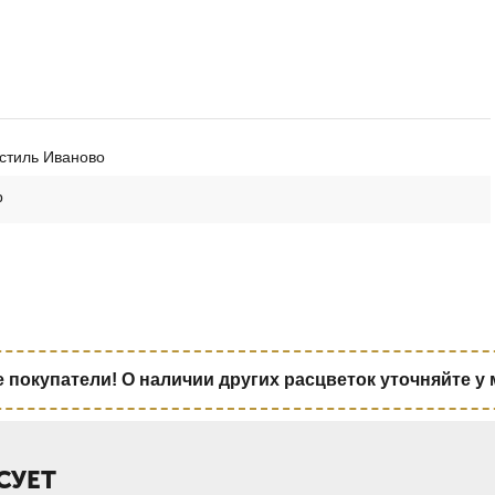
стиль Иваново
р
покупатели! О наличии других расцветок уточняйте у
СУЕТ