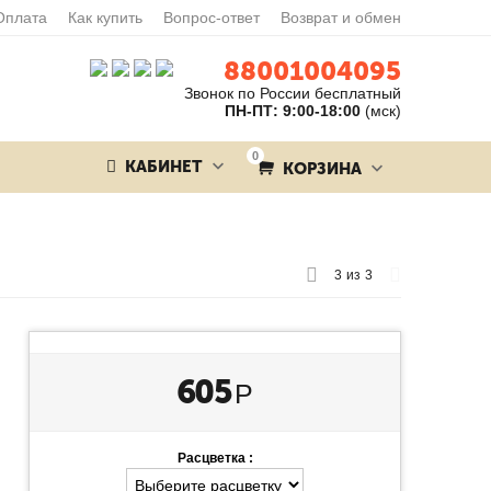
Оплата
Как купить
Вопрос-ответ
Возврат и обмен
88001004095
Звонок по России бесплатный
ПН-ПТ: 9:00-18:00
(мск)
0
КАБИНЕТ
КОРЗИНА
3
из
3
605
Р
Расцветка :