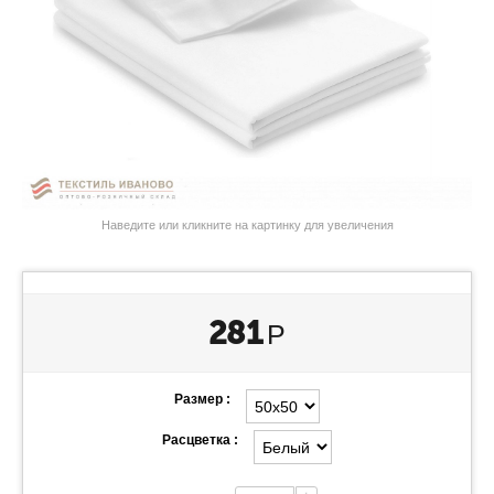
Наведите или кликните на картинку для увеличения
281
Р
Размер :
Расцветка :