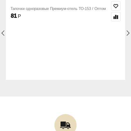
 Премиум-отель ТО-153 / Оптом
Халат женский махровый Ш
2 318
Р