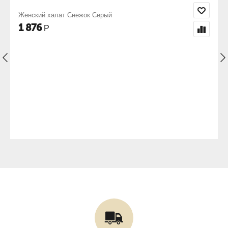
й
Женский халат Ласка Серый
1 813
Р