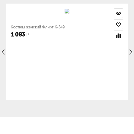
лирт К-349
Костюм женский с шорт
923
Р