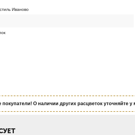
стиль Иваново
пок
покупатели! О наличии других расцветок уточняйте у
СУЕТ