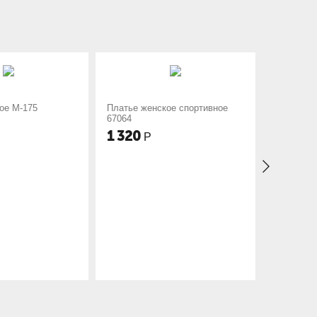
атье женское спортивное
Платье женское спортивное
064
67065
 320
1 675
Р
Р