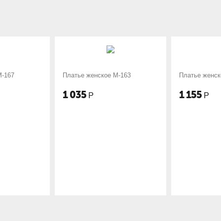
е женское М-163
Платье женское М-175
Пл
67
5
1 155
1
Р
Р