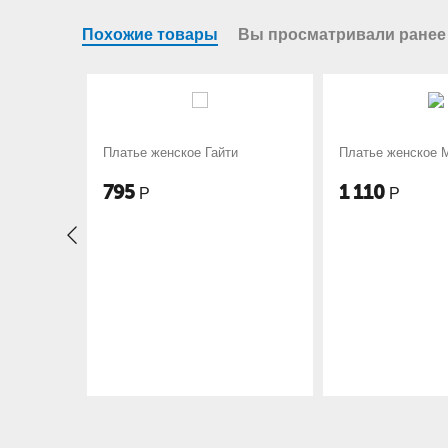
Похожие товары
Вы просматривали ранее
нское Гайти
Платье женское М-167
Плать
1 110
1 03
Р