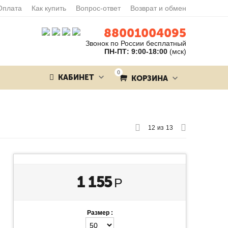
Оплата
Как купить
Вопрос-ответ
Возврат и обмен
88001004095
Звонок по России бесплатный
ПН-ПТ: 9:00-18:00
(мск)
0
КАБИНЕТ
КОРЗИНА
12
из
13
1 155
Р
Размер :