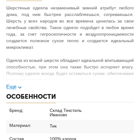
Шерстяные одеяла незаменимый зимний атрибут любого
дома, под ним быстрее расслабляешься, согреваешься.
Шерсть у всех народов во все времена ценилась за свои
лечебные свойства. Такое одеяло подойдет в любое время
года, за счет гигроскопичности и воздухопроницаемости
создается полезное сухое тепло и создается идеальный
микроклимат.
Одеяла из козьей шерсти обладают идеальной впитывающей
способностью, при этом она также быстро испаряет влагу.
Поэтому одеяло всегда будет оставаться сухим, обеспечивая
вам комфортный сон.
Еще
ОСОБЕННОСТИ
Бренд:
Склад Текстиль
Иваново
Материал:
Тик
Состав
100% хлопок