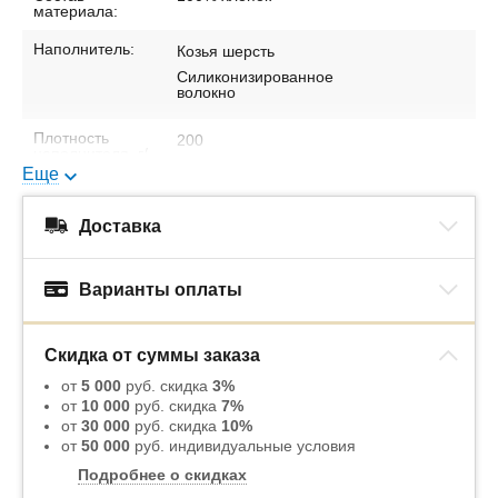
материала:
Наполнитель:
Козья шерсть
Силиконизированное
волокно
Плотность
200
наполнителя, г/
м2:
Еще
Состав
80% козья шерсть, 20%
наполнителя:
силиконизированное
Доставка
волокно
Сезонность:
Всесезонное
Варианты оплаты
Скидка от суммы заказа
от
5 000
руб. скидка
3%
от
10 000
руб. скидка
7%
от
30 000
руб. скидка
10%
от
50 000
руб. индивидуальные условия
Подробнее о скидках