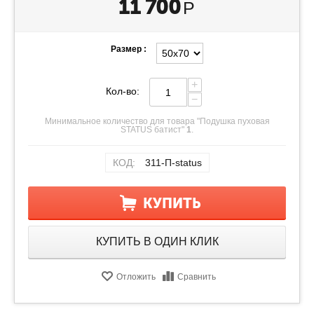
11 700
Р
Размер :
+
Кол-во:
−
Минимальное количество для товара "Подушка пуховая
STATUS батист"
1
.
КОД:
311-П-status
КУПИТЬ
КУПИТЬ В ОДИН КЛИК
Отложить
Сравнить