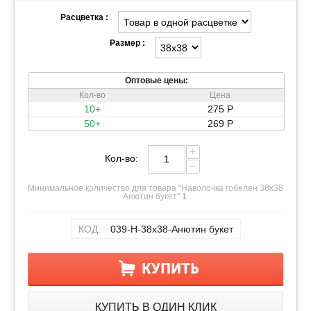
Расцветка :
Размер :
Оптовые цены:
Кол-во
Цена
10+
275
Р
50+
269
Р
+
Кол-во:
−
Минимальное количество для товара "Наволочка гобелен 38х38
Анютин букет"
1
.
КОД:
039-Н-38х38-Анютин букет
КУПИТЬ
КУПИТЬ В ОДИН КЛИК