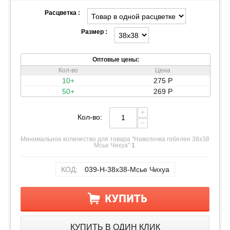
Расцветка :
Размер :
Оптовые цены:
Кол-во
Цена
10+
275
Р
50+
269
Р
+
Кол-во:
−
Минимальное количество для товара "Наволочка гобелен 38х38
Мсье Чихуа"
1
.
КОД:
039-Н-38х38-Мсье Чихуа
КУПИТЬ
КУПИТЬ В ОДИН КЛИК