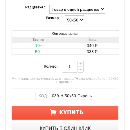
Расцветка :
Размер :
Оптовые цены:
Кол-во
Цена
10+
340
Р
50+
333
Р
+
Кол-во:
−
Минимальное количество для товара "Наволочка гобелен 50х50
Сирень"
1
.
КОД:
039-Н-50х50-Сирень
КУПИТЬ
КУПИТЬ В ОДИН КЛИК