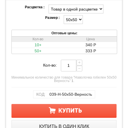
Расцветка :
Размер :
Оптовые цены:
Кол-во
Цена
10+
340
Р
50+
333
Р
+
Кол-во:
−
Минимальное количество для товара "Наволочка гобелен 50х50
Верность"
1
.
КОД:
039-Н-50х50-Верность
КУПИТЬ
КУПИТЬ В ОДИН КЛИК