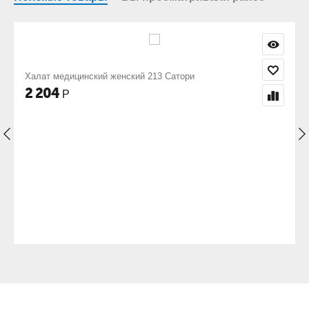
213 Сатори
Куртка повара женская М-01 ТиСи
897
Р