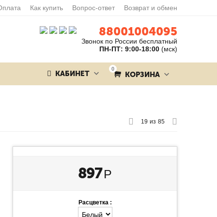
Оплата
Как купить
Вопрос-ответ
Возврат и обмен
88001004095
Звонок по России бесплатный
ПН-ПТ: 9:00-18:00
(мск)
0
КАБИНЕТ
КОРЗИНА
19
из
85
897
Р
Расцветка :