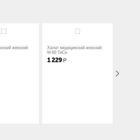
Халат медицинский женский
Халат медицинский женский
М-60 ТиСи
М-52 ТиСи
1 229
1 287
Р
Р