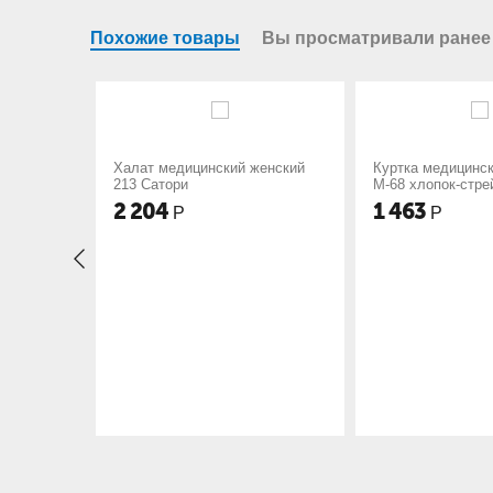
Похожие товары
Вы просматривали ранее
едицинский женский
Куртка медицинская женская
Кур
ори
М-68 хлопок-стрейч
М-0
4
1 463
1 
Р
Р