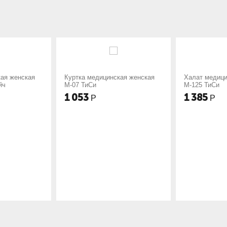
тка медицинская женская
Халат медицинский женский
7 ТиСи
М-125 ТиСи
053
1 385
Р
Р