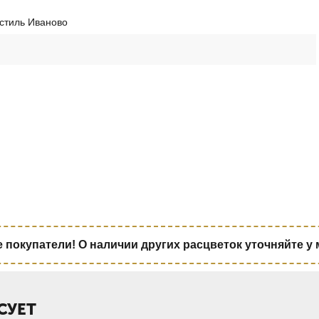
стиль Иваново
покупатели! О наличии других расцветок уточняйте у
СУЕТ