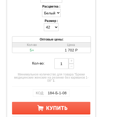
Расцветка :
Размер :
Оптовые цены:
Кол-во
Цена
5+
1 702
Р
+
Кол-во:
−
Минимальное количество для товара "Брюки
медицинские женские на резинке без карманов 1-
08"
1
.
КОД:
184-Б-1-08
КУПИТЬ