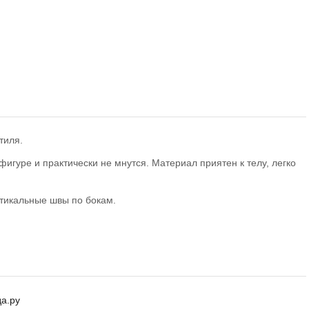
тиля.
игуре и практически не мнутся. Материал приятен к телу, легко
тикальные швы по бокам.
а.ру