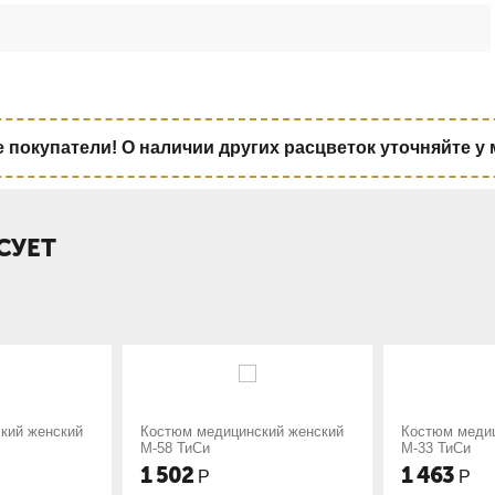
покупатели! О наличии других расцветок уточняйте у
СУЕТ
 медицинский женский
Костюм медицинский женский
Кос
иСи
М-33 ТиСи
М-6
2
1 463
1 
Р
Р