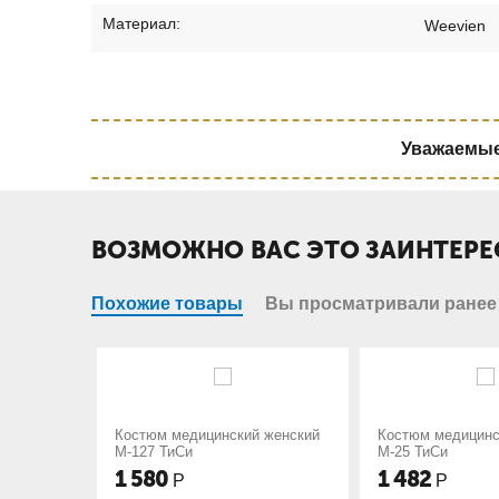
Материал:
Weevien
Уважаемые 
ВОЗМОЖНО ВАС ЭТО ЗАИНТЕРЕ
Похожие товары
Вы просматривали ранее
дицинский женский
Костюм медицинский женский
Костюм
и
М-25 ТиСи
М-58 Т
1 482
1 50
Р