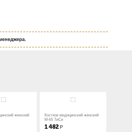
 менеджера.
тюм медицинский женский
Костюм медицинский женский
5 ТиСи
М-69 ТиСи
482
1 482
Р
Р