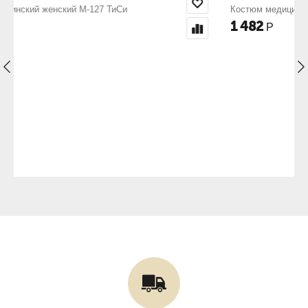
Костюм медицинский женский М-25 ТиСи
1 482
Р