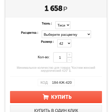
1 658
Р
Ткань :
Расцветка :
Размер :
+
Кол-во:
−
Минимальное количество для товара "Костюм женский
хирургический 420"
1
.
КОД:
184-КЖ-420
КУПИТЬ
КУПИТЬ В ОДИН КЛИК