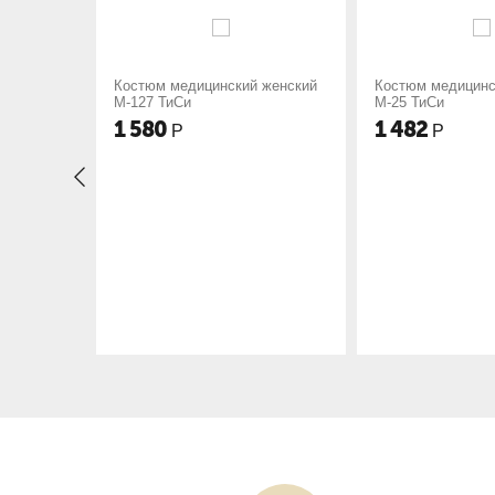
нский женский
Костюм медицинский женский
Костюм мед
М-25 ТиСи
М-58 ТиСи
1 482
1 502
Р
Р