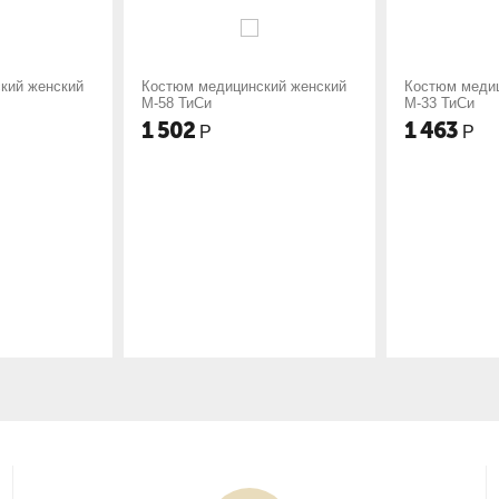
ицинский женский
Костюм медицинский женский
Костюм
М-33 ТиСи
М-65 Т
1 463
1 48
Р