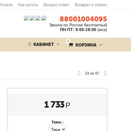
Оплата
Как купить
Вопрос-ответ
Возврат и обмен
88001004095
Звонок по России бесплатный
ПН-ПТ: 9:00-18:00
(мск)
0
КАБИНЕТ
КОРЗИНА
23
из
67
1 733
Р
Ткань :