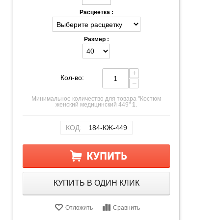
Расцветка :
Размер :
+
Кол-во:
−
Минимальное количество для товара "Костюм
женский медицинский 449"
1
.
КОД:
184-КЖ-449
КУПИТЬ
КУПИТЬ В ОДИН КЛИК
Отложить
Сравнить