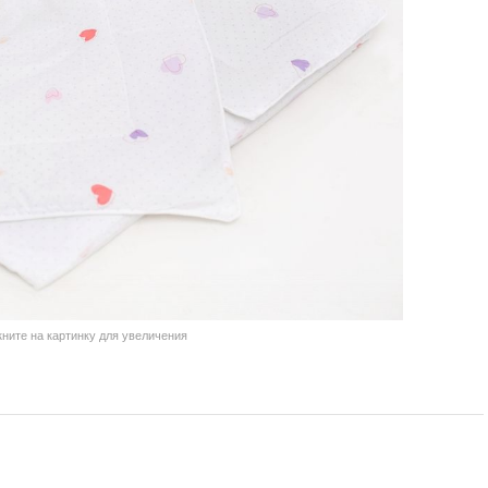
кните на картинку для увеличения