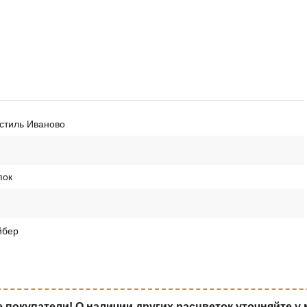
стиль Иваново
пок
йбер
покупатели! О наличии других расцветок уточняйте у