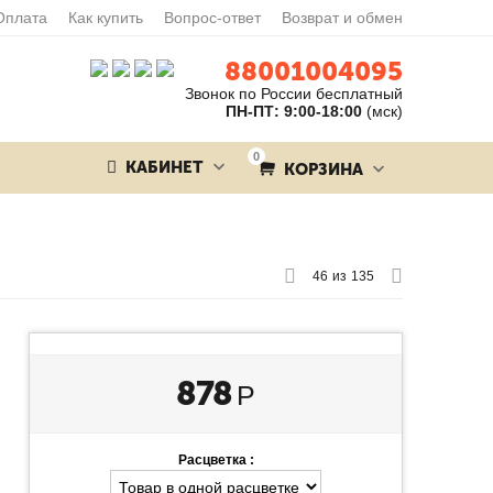
Оплата
Как купить
Вопрос-ответ
Возврат и обмен
88001004095
Звонок по России бесплатный
ПН-ПТ: 9:00-18:00
(мск)
0
КАБИНЕТ
КОРЗИНА
46
из
135
878
Р
Расцветка :