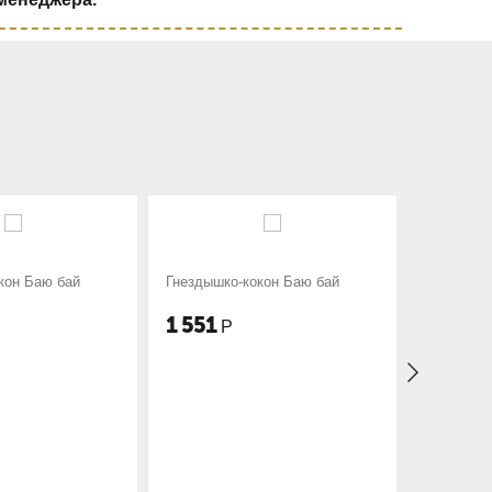
дышко-кокон Баю бай
Набор в кроватку 6 предметов
Веселый мишка бязь люкс
51
5 285
Р
Р