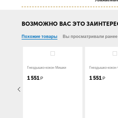
ВОЗМОЖНО ВАС ЭТО ЗАИНТЕРЕ
Похожие товары
Вы просматривали ранее
кокон Мишки
Гнездышко-кокон Слоники
Гнездыш
зайчата
1 551
1 551
Р