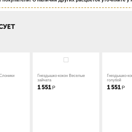
СУЕТ
ко-кокон Веселые
Гнездышко-кокон Баю бай
Гнез
голубой
1 551
1 5
Р
Р