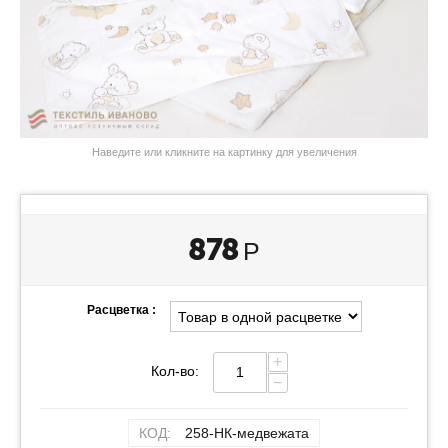
Наведите или кликните на картинку для увеличения
878
Р
Расцветка :
+
Кол-во:
−
КОД:
258-НК-медвежата