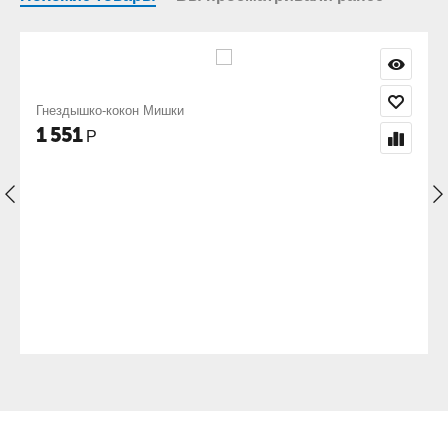
Гнездышко-кокон Слоники
1 551
Р