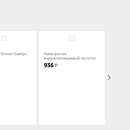
матрасник
Наматрасник овечья шерсть
донепроницаемый мулетон
поплин 300
36
1 034
Р
Р