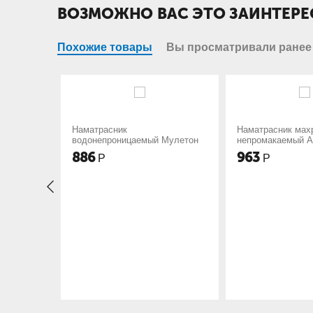
ВОЗМОЖНО ВАС ЭТО ЗАИНТЕРЕ
Похожие товары
Вы просматривали ранее
ник
Наматрасник махровый
Намат
оницаемый Мулетон
непромакаемый Аквастоп
резин
963
677
Р