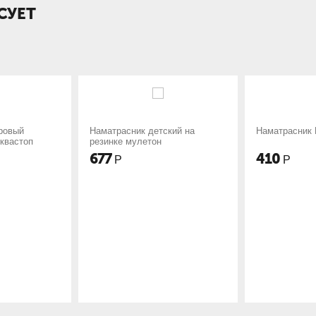
СУЕТ
расник детский на
Наматрасник Поплин Бамбук
На
ке мулетон
во
410
9
Р
Р