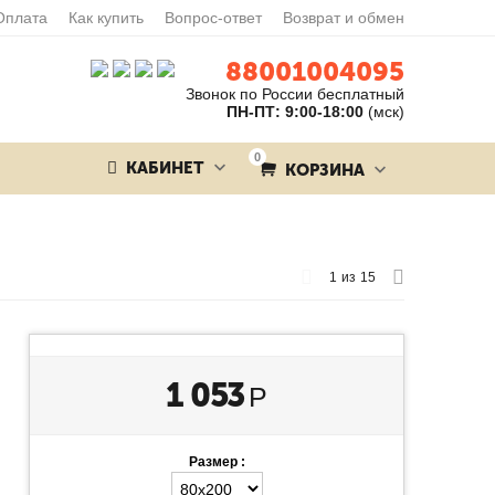
Оплата
Как купить
Вопрос-ответ
Возврат и обмен
88001004095
Звонок по России бесплатный
ПН-ПТ: 9:00-18:00
(мск)
0
КАБИНЕТ
КОРЗИНА
1
из
15
1 053
Р
Размер :