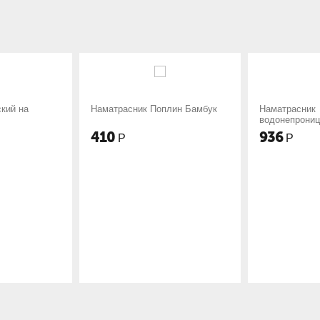
атрасник Поплин Бамбук
Наматрасник
водонепроницаемый мулетон
0
936
Р
Р