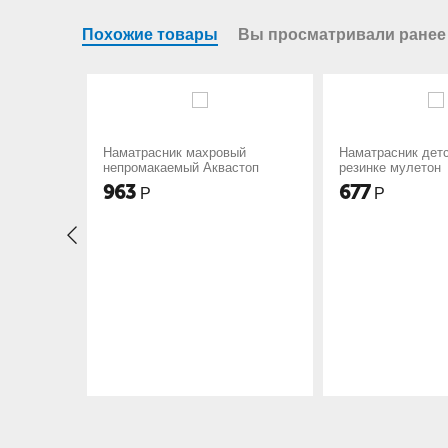
Похожие товары
Вы просматривали ранее
асник махровый
Наматрасник детский на
Нам
акаемый Аквастоп
резинке мулетон
677
41
Р