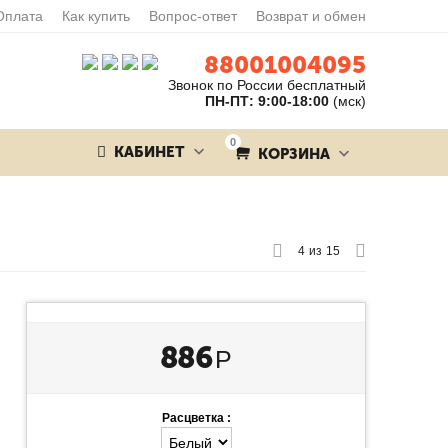
Оплата
Как купить
Вопрос-ответ
Возврат и обмен
88001004095
Звонок по России бесплатный
ПН-ПТ: 9:00-18:00
(мск)
0
КАБИНЕТ
КОРЗИНА
4
из
15
886
Р
Расцветка :