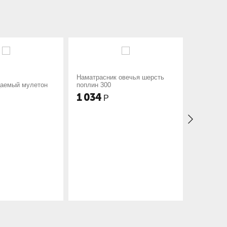
Наматрасник овечья шерсть
Наматрасник холлофайбер п/э
поплин 300
150
1 034
262
Р
Р