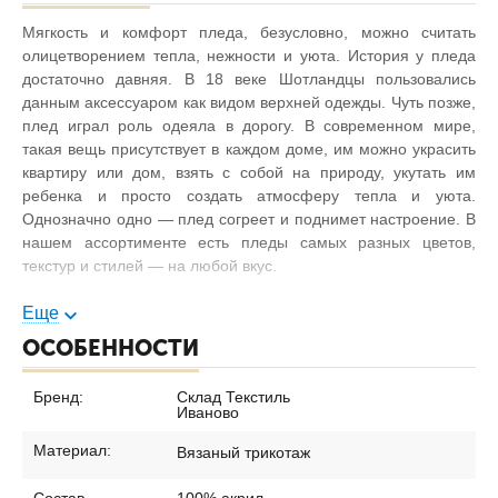
Мягкость и комфорт пледа, безусловно, можно считать
олицетворением тепла, нежности и уюта. История у пледа
достаточно давняя. В 18 веке Шотландцы пользовались
данным аксессуаром как видом верхней одежды. Чуть позже,
плед играл роль одеяла в дорогу. В современном мире,
такая вещь присутствует в каждом доме, им можно украсить
квартиру или дом, взять с собой на природу, укутать им
ребенка и просто создать атмосферу тепла и уюта.
Однозначно одно — плед согреет и поднимет настроение. В
нашем ассортименте есть пледы самых разных цветов,
текстур и стилей — на любой вкус.
Преимущества:
Еще
ОСОБЕННОСТИ
Состав 100% акрил - Не вызывает аллергии
Широкий размерный ряд - Вариативность выбора
Бренд:
Склад Текстиль
Трендовые цвета - Создание модного интерьера
Иваново
Невысокая стоимость - Доступная покупка
Материал:
Вязаный трикотаж