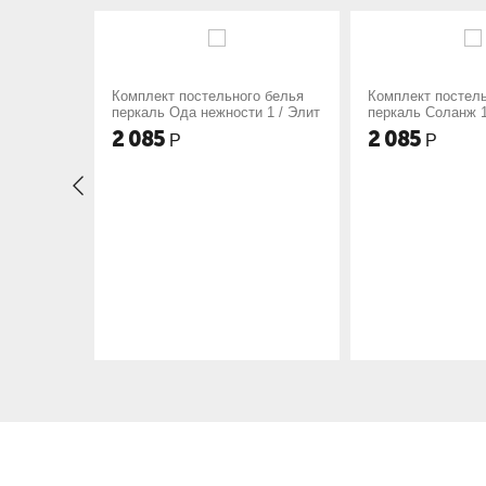
остельного белья
Комплект постельного белья
Компле
а нежности 1 / Элит
перкаль Соланж 1 / Элит
перкал
Элит
2 085
2 08
Р