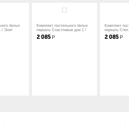
кт постельного белья
Комплект постельного белья
Ком
ь Счастливые дни 1 /
перкаль Степ 1 / Элит
пер
5
2 085
2 
Р
Р