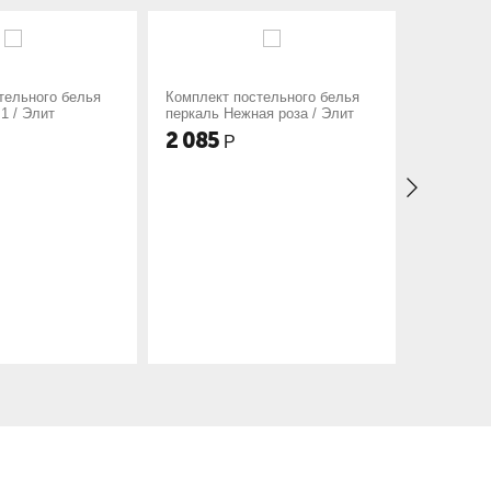
плект постельного белья
Комплект постельного белья
каль Нежная роза / Элит
перкаль Полевая незабудка /
Элит
085
2 085
Р
Р