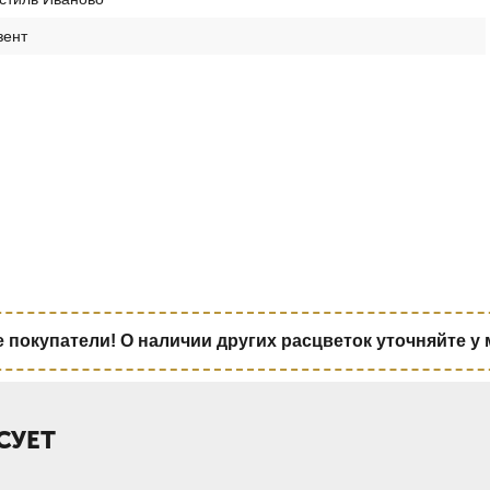
зент
покупатели! О наличии других расцветок уточняйте у
СУЕТ