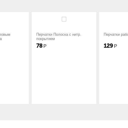
атки Полоска с нитр.
Перчатки рабочие Меланж
П
ытием
Ш
129
Р
Р