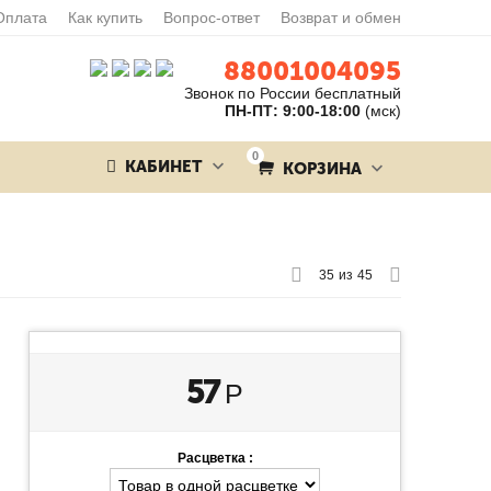
Оплата
Как купить
Вопрос-ответ
Возврат и обмен
88001004095
Звонок по России бесплатный
ПН-ПТ: 9:00-18:00
(мск)
0
КАБИНЕТ
КОРЗИНА
35
из
45
57
Р
Расцветка :