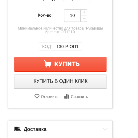
+
Кол-во:
−
Минимальное количество для товара "Рукавицы
брезент ОП1"
10
.
КОД:
130-Р-ОП1
КУПИТЬ
КУПИТЬ В ОДИН КЛИК
Отложить
Сравнить
Доставка