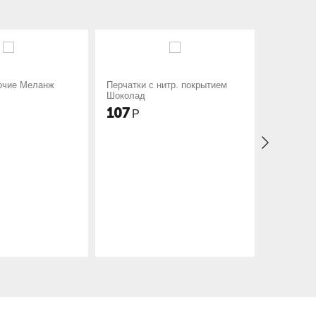
ерчатки с нитр. покрытием
Перчатки с нитр. пенным
околад
покрытием Лайм
107
88
Р
Р