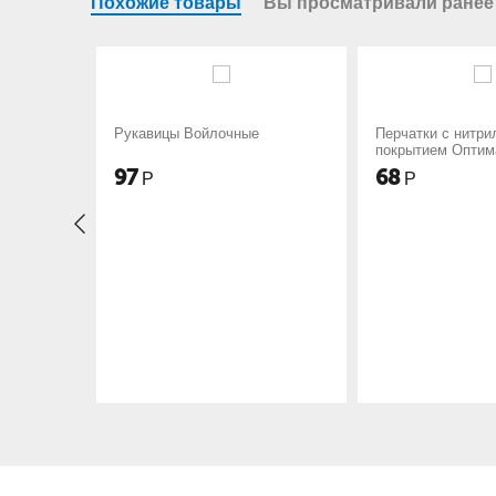
Похожие товары
Вы просматривали ранее
ы Войлочные
Перчатки с нитриловым
Перч
покрытием Оптима
покр
68
78
Р