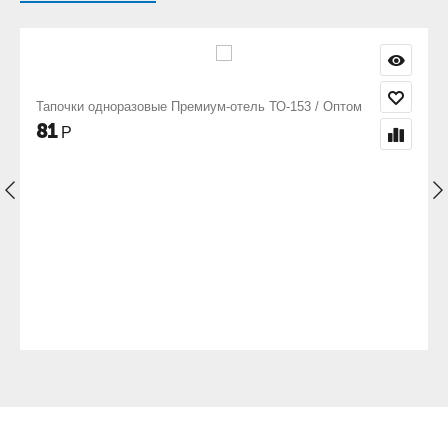
ль ТО-153 / Оптом
Халат мужской махровый шаль / Белый
2 514
Р