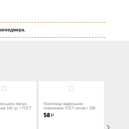
 менеджера.
отенце вафельное
Полотенце коврик Ножки
еленное ГОСТ оптом / 200
Махровый Белый
8
303
Р
Р