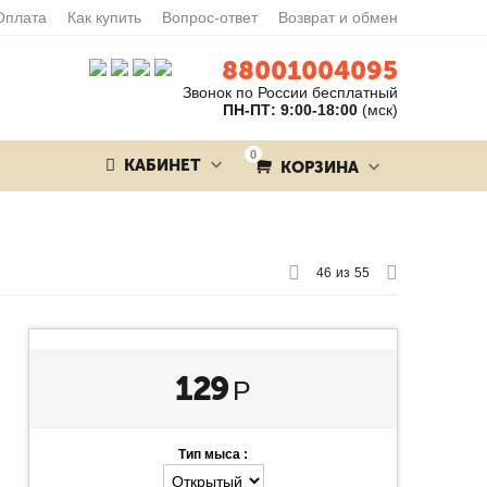
Оплата
Как купить
Вопрос-ответ
Возврат и обмен
88001004095
Звонок по России бесплатный
ПН-ПТ: 9:00-18:00
(мск)
0
КАБИНЕТ
КОРЗИНА
46
из
55
129
Р
Тип мыса :