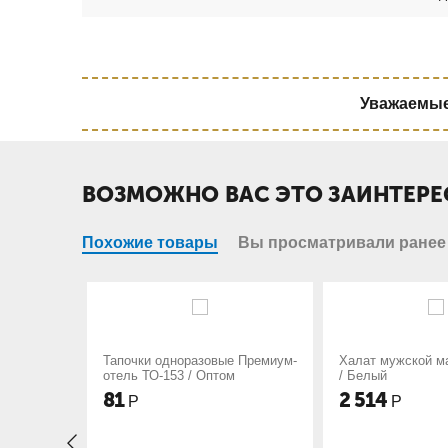
Уважаемые 
ВОЗМОЖНО ВАС ЭТО ЗАИНТЕРЕ
Похожие товары
Вы просматривали ранее
норазовые Премиум-
Халат мужской махровый шаль
Халат 
53 / Оптом
/ Белый
/ Белы
2 514
2 31
Р