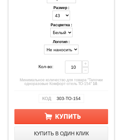
Размер :
Расцветка :
Логотип :
+
Кол-во:
−
Минимальное количество для товара "Тапочки
одноразовые Комфорт-отель ТО-154"
10
.
КОД:
303-ТО-154
КУПИТЬ
КУПИТЬ В ОДИН КЛИК