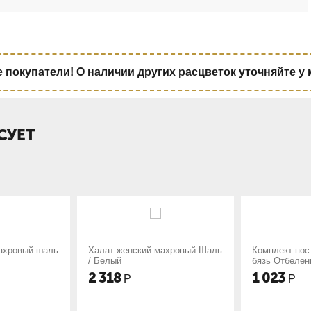
покупатели! О наличии других расцветок уточняйте у
СУЕТ
женский махровый Шаль
Комплект постельного белья
Пол
й
бязь Отбеленная 142 гр. / ГОСТ
отб
оптом
гр.
8
1 023
5
Р
Р